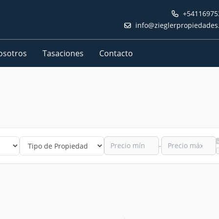
+54116975
info@zieglerpropiedade
osotros
Tasaciones
Contacto
-