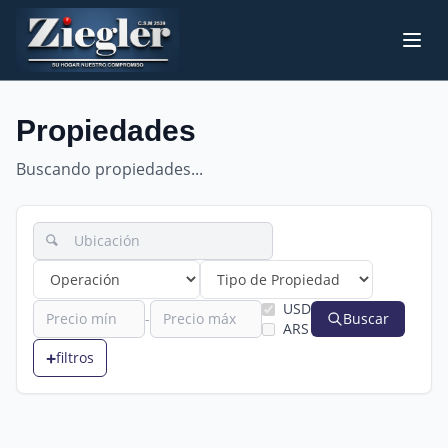
Propiedades
Buscando propiedades...
USD
-
Buscar
ARS
+
filtros